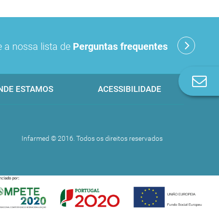
 a nossa lista de
Perguntas frequentes
Co
NDE ESTAMOS
ACESSIBILIDADE
n
Infarmed © 2016. Todos os direitos reservados