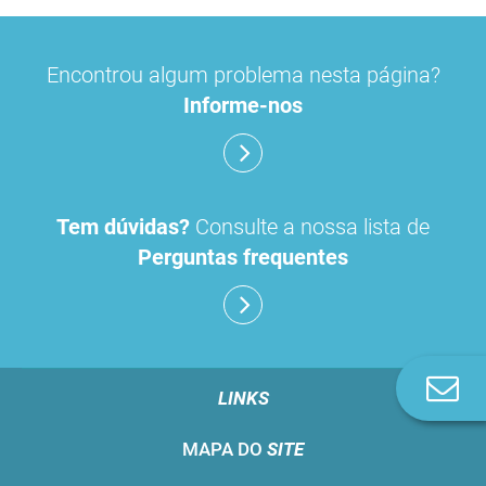
Encontrou algum problema nesta página?
Informe-nos
Tem dúvidas?
Consulte a nossa lista de
Perguntas frequentes
Co
LINKS
n
MAPA DO
SITE