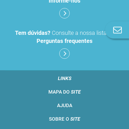
Informe-nos
Co
Tem dúvidas?
Consulte a nossa lista de
n
Perguntas frequentes
LINKS
MAPA DO
SITE
AJUDA
SOBRE O
SITE