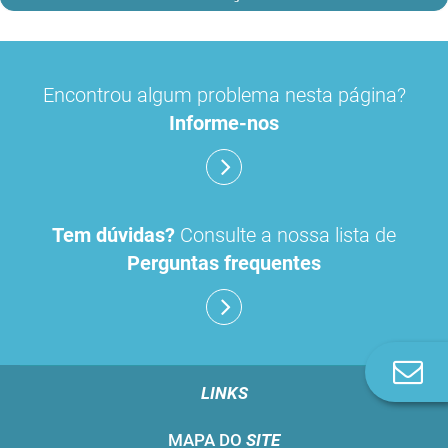
Encontrou algum problema nesta página?
Informe-nos
Tem dúvidas?
Consulte a nossa lista de
Perguntas frequentes
Co
n
LINKS
MAPA DO
SITE