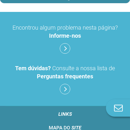
Encontrou algum problema nesta página?
Informe-nos
Tem dúvidas?
Consulte a nossa lista de
Perguntas frequentes
Co
n
LINKS
MAPA DO
SITE