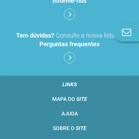
Informe-nos
Co
Tem dúvidas?
Consulte a nossa lista de
n
Perguntas frequentes
LINKS
MAPA DO
SITE
AJUDA
SOBRE O
SITE