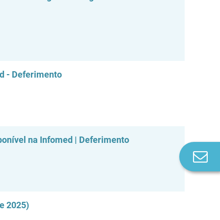
ed - Deferimento
ponível na Infomed | Deferimento
Co
n
e 2025)