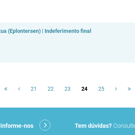
a (Eplontersen) | Indeferimento final
21
22
23
24
25
?
Informe-nos
Tem dúvidas?
Consulte