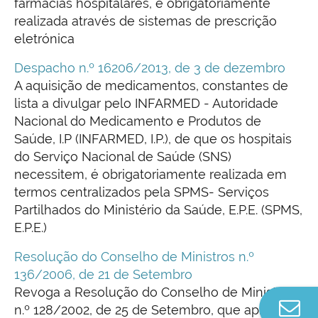
farmácias hospitalares, é obrigatoriamente
realizada através de sistemas de prescrição
eletrónica
Despacho n.º 16206/2013, de 3 de dezembro
A aquisição de medicamentos, constantes de
lista a divulgar pelo INFARMED - Autoridade
Nacional do Medicamento e Produtos de
Saúde, I.P (INFARMED, I.P.), de que os hospitais
do Serviço Nacional de Saúde (SNS)
necessitem, é obrigatoriamente realizada em
termos centralizados pela SPMS- Serviços
Partilhados do Ministério da Saúde, E.P.E. (SPMS,
E.P.E.)
Resolução do Conselho de Ministros n.º
136/2006, de 21 de Setembro
Revoga a Resolução do Conselho de Ministros
Co
n.º 128/2002, de 25 de Setembro, que aprova o