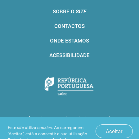
SOBRE O
SITE
CONTACTOS
ONDE ESTAMOS
ACESSIBILIDADE
Infarmed © 2016. Todos os direitos reservados
Este
site
utiliza
cookies
. Ao carregar em
Aceitar
"Aceitar", está a consentir a sua utilização.