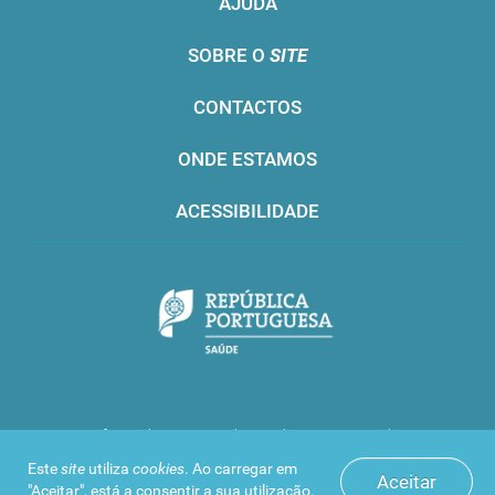
AJUDA
SOBRE O
SITE
CONTACTOS
ONDE ESTAMOS
ACESSIBILIDADE
Infarmed © 2016. Todos os direitos reservados
Este
site
utiliza
cookies
. Ao carregar em
Aceitar
"Aceitar", está a consentir a sua utilização.