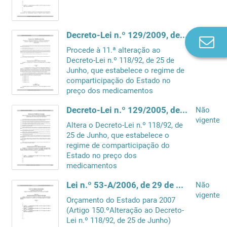
Decreto-Lei n.º 129/2009, de 29 de Maio
Não
Co
vigente
Procede à 11.ª alteração ao
n
Decreto-Lei n.º 118/92, de 25 de
Junho, que estabelece o regime de
comparticipação do Estado no
preço dos medicamentos
Decreto-Lei n.º 129/2005, de 11 de Agosto
Não
vigente
Altera o Decreto-Lei n.º 118/92, de
25 de Junho, que estabelece o
regime de comparticipação do
Estado no preço dos
medicamentos
Lei n.º 53-A/2006, de 29 de Dezembro
Não
vigente
Orçamento do Estado para 2007
(Artigo 150.ºAlteração ao Decreto-
Lei n.º 118/92, de 25 de Junho)