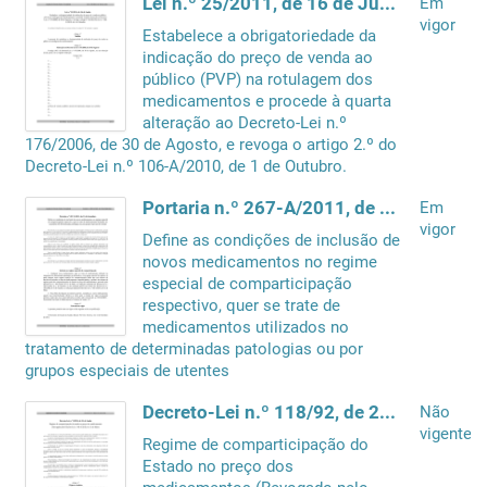
Lei n.º 25/2011, de 16 de Junho
Em
vigor
Estabelece a obrigatoriedade da
indicação do preço de venda ao
público (PVP) na rotulagem dos
medicamentos e procede à quarta
alteração ao Decreto-Lei n.º
176/2006, de 30 de Agosto, e revoga o artigo 2.º do
Decreto-Lei n.º 106-A/2010, de 1 de Outubro.
Portaria n.º 267-A/2011, de 15 de Setembro
Em
vigor
Define as condições de inclusão de
novos medicamentos no regime
especial de comparticipação
respectivo, quer se trate de
medicamentos utilizados no
tratamento de determinadas patologias ou por
grupos especiais de utentes
Decreto-Lei n.º 118/92, de 25 de Junho
Não
vigente
Regime de comparticipação do
Estado no preço dos