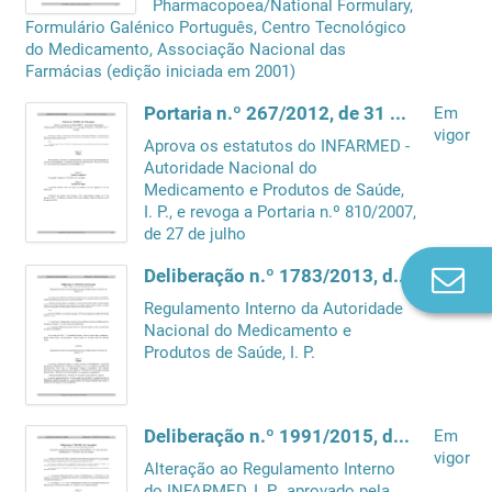
Pharmacopoea/National Formulary,
Formulário Galénico Português, Centro Tecnológico
do Medicamento, Associação Nacional das
Farmácias (edição iniciada em 2001)
Portaria n.º 267/2012, de 31 de agosto
Em
vigor
Aprova os estatutos do INFARMED -
Autoridade Nacional do
Medicamento e Produtos de Saúde,
I. P., e revoga a Portaria n.º 810/2007,
de 27 de julho
Co
Deliberação n.º 1783/2013, de 16 de maio
Em
vigor
n
Regulamento Interno da Autoridade
Nacional do Medicamento e
Produtos de Saúde, I. P.
Deliberação n.º 1991/2015, de 7 de outubro
Em
vigor
Alteração ao Regulamento Interno
do INFARMED, I. P., aprovado pela