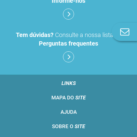
Informe-nos
Co
Tem dúvidas?
Consulte a nossa lista de
n
Perguntas frequentes
LINKS
MAPA DO
SITE
AJUDA
SOBRE O
SITE