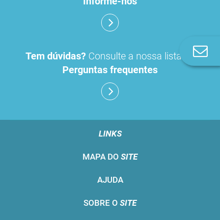
Informe-nos
Co
Tem dúvidas?
Consulte a nossa lista de
n
Perguntas frequentes
LINKS
MAPA DO
SITE
AJUDA
SOBRE O
SITE