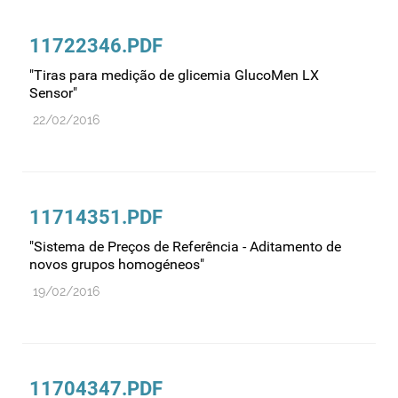
Comprovação da qualidade
Comunicação
11722346.PDF
Controlo de qualidade
"Tiras para medição de glicemia GlucoMen LX
Cosméticos
Sensor"
Dispensa
22/02/2016
Dispositivos médicos
Distribuição
Ensaios clínicos
11714351.PDF
Entidades reguladoras
"Sistema de Preços de Referência - Aditamento de
novos grupos homogéneos"
Estrutura e organização
19/02/2016
Exercício farmacêutico
Exportação
Fabricantes
Fabrico
11704347.PDF