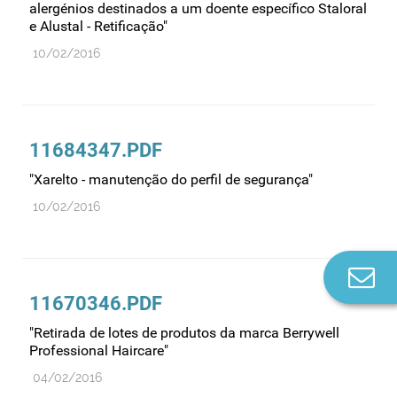
alergénios destinados a um doente específico Staloral
e Alustal - Retificação"
10/02/2016
11684347.PDF
"Xarelto - manutenção do perfil de segurança"
10/02/2016
Co
n
11670346.PDF
"Retirada de lotes de produtos da marca Berrywell
Professional Haircare"
04/02/2016