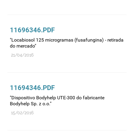
Medicamentos genéricos
Medicamentos homeopáticos
Medicinas alternativas
11696346.PDF
Nanotecnologia
"Locabiosol 125 microgramas (fusafungina) - retirada
do mercado"
Planeamento
21/04/2016
Plantas medicinais
Prescrição
Preços
11694346.PDF
Produtos de saúde
"Dispositivo Bodyhelp UTE-300 do fabricante
Produtos fronteira
Bodyhelp Sp. z o.o."
Publicidade
15/02/2016
Qualidade e normalização
Reações adversas