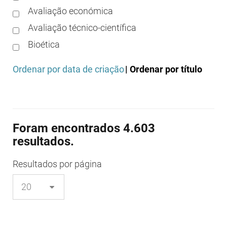
Avaliação económica
Avaliação técnico-científica
Bioética
Boas práticas clínicas
Ordenar por data de criação
| Ordenar por título
Boas práticas de distribuição
Boas práticas de fabrico
Boas práticas de farmácia
Foram encontrados 4.603
Boas práticas de investigação
resultados.
Boas práticas de laboratório
Boas práticas regulamentares
Resultados
por página
Certificação
Colocação no mercado/comercialização
Comparticipação