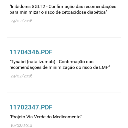
Farmacovigilância
"Inibidores SGLT2 - Confirmação das recomendações
para minimizar o risco de cetoacidose diabética"
Farmácias
29/02/2016
Gestão financeira e patrimonial
Hemoderivados
Importação
11704346.PDF
Informação estatística
Informação institucional
"Tysabri (natalizumab) - Confirmação das
recomendações de minimização do risco de LMP"
Inspeção
29/02/2016
Investigação
Legislação
Licenciamentos
11702347.PDF
Locais de venda
"Projeto Via Verde do Medicamento"
Manutenção no mercado
16/02/2016
Medicamentos de uso humano