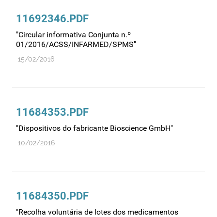
Recursos humanos
11692346.PDF
Registo
"Circular informativa Conjunta n.º
Regulamentação
01/2016/ACSS/INFARMED/SPMS"
Relações internacionais
15/02/2016
Substâncias controladas
Supervisão do mercado
Taxas
11684353.PDF
Tecnologias da saúde
"Dispositivos do fabricante Bioscience GmbH"
Utilização
10/02/2016
Vigilância de cosméticos
Vigilância de dispositivos médicos
11684350.PDF
"Recolha voluntária de lotes dos medicamentos