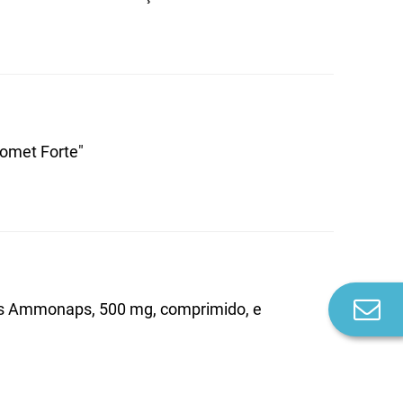
omet Forte"
Co
os Ammonaps, 500 mg, comprimido, e
n