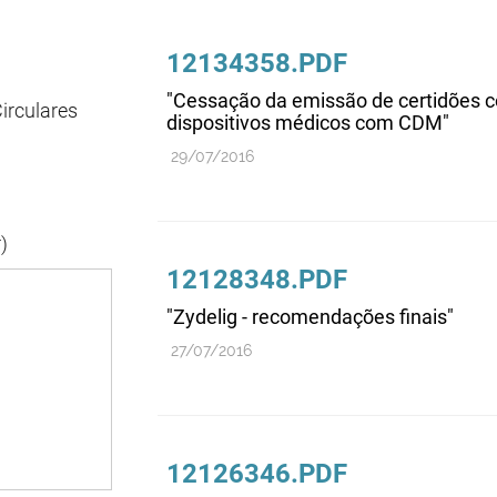
12134358.PDF
"Cessação da emissão de certidões c
irculares
dispositivos médicos com CDM"
29/07/2016
)
12128348.PDF
"Zydelig - recomendações finais"
27/07/2016
12126346.PDF