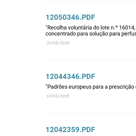
12050346.PDF
"Recolha voluntária do lote n.º 1601
concentrado para solução para perfu
21/06/2016
12044346.PDF
"Padrões europeus para a prescrição
17/06/2016
12042359.PDF