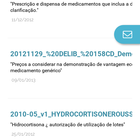
"Prescrição e dispensa de medicamentos que inclua a de
clarificação."
11/12/2012
Co
n
20121129_%20DELIB_%20158CD_Demonst
"Preços a considerar na demonstração de vantagem económ
medicamento genérico"
09/01/2013
2010-05_v1_HYDROCORTISONEROUSSEL
"Hidrocortisona ¿ autorização de utilização de lotes"
25/01/2012