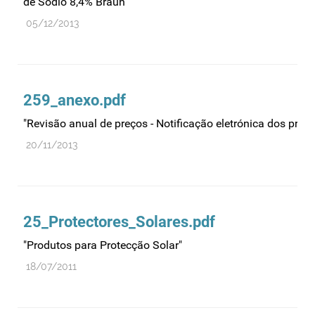
de Sódio 8,4% Braun"
Farmacovigilância
05/12/2013
Farmácias
Gestão financeira e patrimonial
Hemoderivados
259_anexo.pdf
Importação
"Revisão anual de preços - Notificação eletrónica dos preço
Informação estatística
20/11/2013
Informação institucional
Inspeção
Investigação
25_Protectores_Solares.pdf
Legislação
Licenciamentos
"Produtos para Protecção Solar"
Locais de venda
18/07/2011
Manutenção no mercado
Medicamentos de uso humano