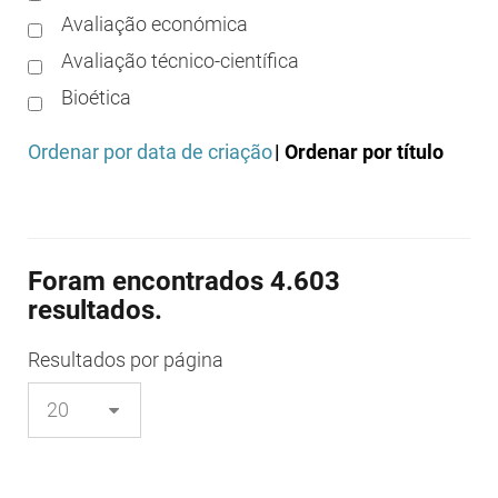
Avaliação económica
Avaliação técnico-científica
Bioética
Boas práticas clínicas
Ordenar por data de criação
| Ordenar por título
Boas práticas de distribuição
Boas práticas de fabrico
Boas práticas de farmácia
Foram encontrados 4.603
Boas práticas de investigação
resultados.
Boas práticas de laboratório
Boas práticas regulamentares
Resultados
por página
Certificação
Colocação no mercado/comercialização
Comparticipação