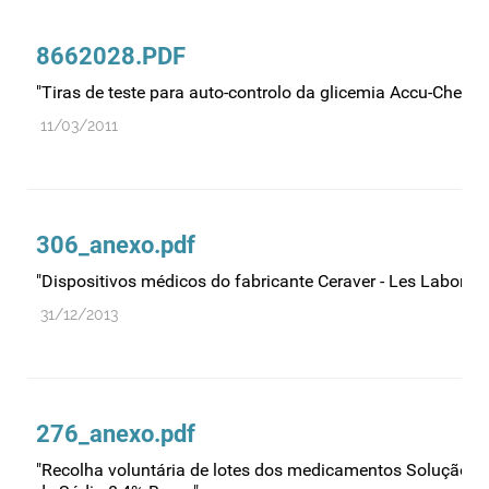
Comprovação da qualidade
Comunicação
8662028.PDF
Controlo de qualidade
"Tiras de teste para auto-controlo da glicemia Accu-Chek A
Cosméticos
11/03/2011
Dispensa
Dispositivos médicos
Distribuição
306_anexo.pdf
Ensaios clínicos
"Dispositivos médicos do fabricante Ceraver - Les Laborato
Entidades reguladoras
31/12/2013
Estrutura e organização
Exercício farmacêutico
Exportação
276_anexo.pdf
Fabricantes
"Recolha voluntária de lotes dos medicamentos Solução In
Fabrico