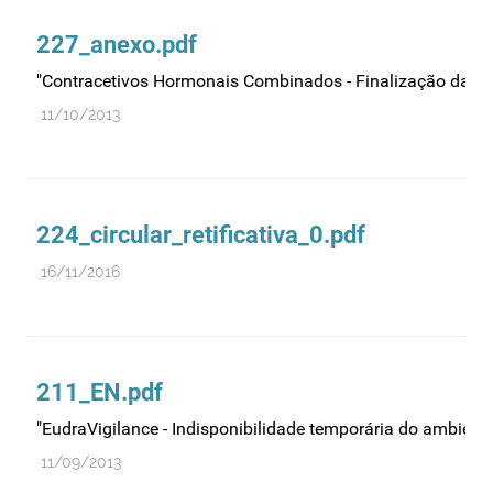
Medicamentos genéricos
227_anexo.pdf
Medicamentos homeopáticos
"Contracetivos Hormonais Combinados - Finalização da re
Medicinas alternativas
11/10/2013
Nanotecnologia
Planeamento
Plantas medicinais
224_circular_retificativa_0.pdf
Prescrição
16/11/2016
Preços
Produtos de saúde
Produtos fronteira
211_EN.pdf
Publicidade
"EudraVigilance - Indisponibilidade temporária do ambient
Qualidade e normalização
11/09/2013
Reações adversas