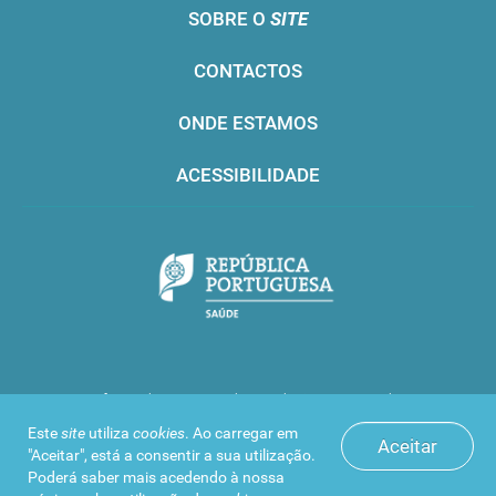
SOBRE O
SITE
CONTACTOS
ONDE ESTAMOS
ACESSIBILIDADE
Infarmed © 2016. Todos os direitos reservados
Este
site
utiliza
cookies
. Ao carregar em
Aceitar
"Aceitar", está a consentir a sua utilização.
Poderá saber mais acedendo à nossa