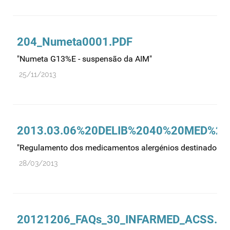
Recursos humanos
Registo
Regulamentação
204_Numeta0001.PDF
Relações internacionais
"Numeta G13%E - suspensão da AIM"
Substâncias controladas
25/11/2013
Supervisão do mercado
Taxas
Tecnologias da saúde
2013.03.06%20DELIB%2040%20MED%20
Utilização
"Regulamento dos medicamentos alergénios destinados a 
Vigilância de cosméticos
28/03/2013
Vigilância de dispositivos médicos
20121206_FAQs_30_INFARMED_ACSS.pd