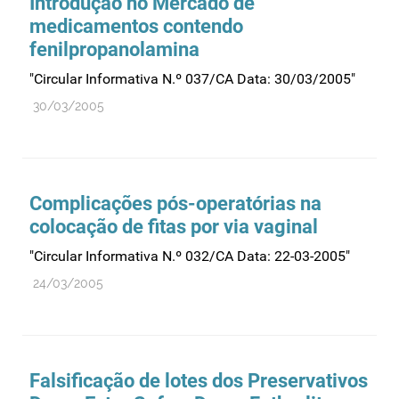
Introdução no Mercado de
medicamentos contendo
Medicamentos genéricos
fenilpropanolamina
Medicamentos homeopáticos
"Circular Informativa N.º 037/CA Data: 30/03/2005"
Medicinas alternativas
30/03/2005
Nanotecnologia
Planeamento
Plantas medicinais
Complicações pós-operatórias na
Prescrição
colocação de fitas por via vaginal
Preços
"Circular Informativa N.º 032/CA Data: 22-03-2005"
Produtos de saúde
24/03/2005
Produtos fronteira
Publicidade
Qualidade e normalização
Falsificação de lotes dos Preservativos
Reações adversas