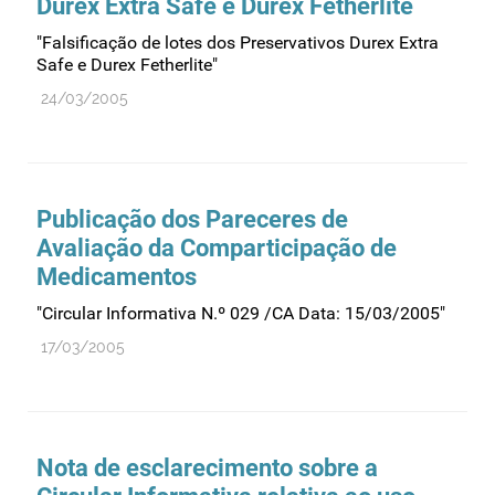
Durex Extra Safe e Durex Fetherlite
Recursos humanos
"Falsificação de lotes dos Preservativos Durex Extra
Registo
Safe e Durex Fetherlite"
Regulamentação
24/03/2005
Relações internacionais
Substâncias controladas
Supervisão do mercado
Publicação dos Pareceres de
Taxas
Avaliação da Comparticipação de
Tecnologias da saúde
Medicamentos
Utilização
"Circular Informativa N.º 029 /CA Data: 15/03/2005"
Vigilância de cosméticos
17/03/2005
Vigilância de dispositivos médicos
Nota de esclarecimento sobre a