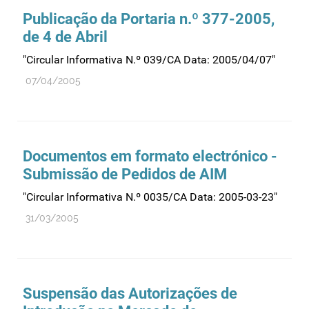
Farmacovigilância
Publicação da Portaria n.º 377-2005,
Farmácias
de 4 de Abril
Gestão financeira e patrimonial
"Circular Informativa N.º 039/CA Data: 2005/04/07"
Hemoderivados
07/04/2005
Importação
Informação estatística
Informação institucional
Documentos em formato electrónico -
Inspeção
Submissão de Pedidos de AIM
Investigação
"Circular Informativa N.º 0035/CA Data: 2005-03-23"
Legislação
31/03/2005
Licenciamentos
Locais de venda
Manutenção no mercado
Suspensão das Autorizações de
Medicamentos de uso humano