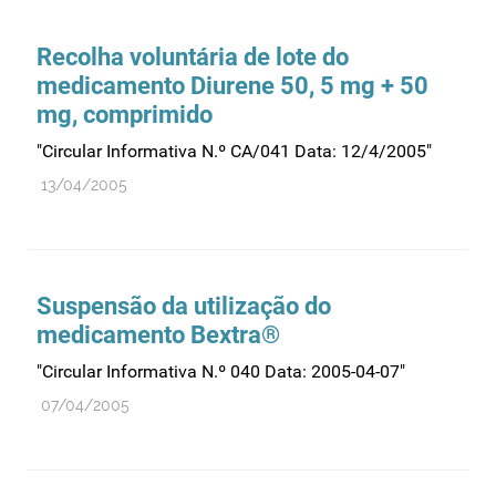
Comprovação da qualidade
Comunicação
Recolha voluntária de lote do
Controlo de qualidade
medicamento Diurene 50, 5 mg + 50
mg, comprimido
Cosméticos
Dispensa
"Circular Informativa N.º CA/041 Data: 12/4/2005"
Dispositivos médicos
13/04/2005
Distribuição
Ensaios clínicos
Entidades reguladoras
Suspensão da utilização do
Estrutura e organização
medicamento Bextra®
Exercício farmacêutico
"Circular Informativa N.º 040 Data: 2005-04-07"
Exportação
07/04/2005
Fabricantes
Fabrico