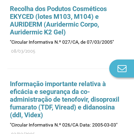
Recolha dos Podutos Cosméticos
EKYCED (lotes M103, M104) e
AURIDERM (Auridermic Corpo,
Auridermic K2 Gel)
"Circular Informativa N.º 027/CA, de 07/03/2005"
08/03/2005
Co
n
Informação importante relativa à
eficácia e segurança da co-
administração de tenofovir, disoproxil
fumarato (TDF, Viread) e didanosina
(ddI, Videx)
"Circular Informativa N.º 026/CA Data: 2005-03-03"
03/03/2005