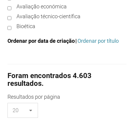
Avaliação económica
Avaliação técnico-científica
Bioética
Boas práticas clínicas
Ordenar por data de criação
|
Ordenar por título
Boas práticas de distribuição
Boas práticas de fabrico
Boas práticas de farmácia
Foram encontrados 4.603
Boas práticas de investigação
resultados.
Boas práticas de laboratório
Boas práticas regulamentares
Resultados
por página
Certificação
Colocação no mercado/comercialização
Comparticipação