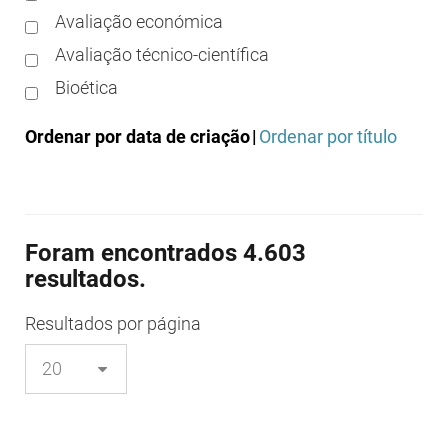
Avaliação económica
Avaliação técnico-científica
Bioética
Boas práticas clínicas
Ordenar por data de criação
|
Ordenar por título
Boas práticas de distribuição
Boas práticas de fabrico
Boas práticas de farmácia
Foram encontrados 4.603
Boas práticas de investigação
resultados.
Boas práticas de laboratório
Boas práticas regulamentares
Resultados
por página
Certificação
Colocação no mercado/comercialização
Comparticipação