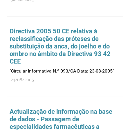
Medicamentos genéricos
Medicamentos homeopáticos
Medicinas alternativas
Directiva 2005 50 CE relativa à
Nanotecnologia
reclassificação das próteses de
substituição da anca, do joelho e do
Planeamento
ombro no âmbito da Directiva 93 42
Plantas medicinais
CEE
Prescrição
"Circular Informativa N.º 093/CA Data: 23-08-2005"
Preços
24/08/2005
Produtos de saúde
Produtos fronteira
Publicidade
Actualização de informação na base
Qualidade e normalização
de dados - Passagem de
Reações adversas
especialidades farmacêuticas a