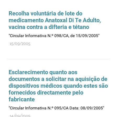
Comprovação da qualidade
Comunicação
Recolha voluntária de lote do
Controlo de qualidade
medicamento Anatoxal Di Te Adulto,
vacina contra a difteria e tétano
Cosméticos
Dispensa
"Circular Informativa N.º 098/CA, de 15/09/2005"
Dispositivos médicos
15/09/2005
Distribuição
Ensaios clínicos
Entidades reguladoras
Esclarecimento quanto aos
Estrutura e organização
documentos a solicitar na aquisição de
dispositivos médicos quando estes são
Exercício farmacêutico
fornecidos directamente pelo
Exportação
fabricante
Fabricantes
"Circular Informativa N.º 095/CA Data: 08/09/2005"
Fabrico
14/09/2005