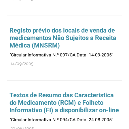
Farmacovigilância
Farmácias
Gestão financeira e patrimonial
Registo prévio dos locais de venda de
Hemoderivados
medicamentos Não Sujeitos a Receita
Importação
Médica (MNSRM)
Informação estatística
"Circular Informativa N.º 097/CA Data: 14-09-2005"
Informação institucional
14/09/2005
Inspeção
Investigação
Legislação
Textos de Resumo das Característica
Licenciamentos
do Medicamento (RCM) e Folheto
Locais de venda
Informativo (FI) a disponibilizar on-line
Manutenção no mercado
"Circular Informativa N.º 094/CA Data: 24-08-2005"
Medicamentos de uso humano
30/08/2005