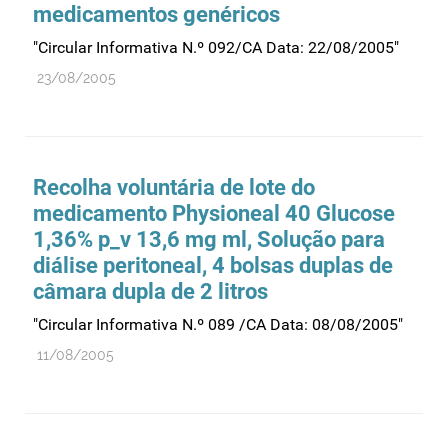
Recursos humanos
medicamentos genéricos
Registo
"Circular Informativa N.º 092/CA Data: 22/08/2005"
Regulamentação
23/08/2005
Relações internacionais
Substâncias controladas
Supervisão do mercado
Recolha voluntária de lote do
Taxas
medicamento Physioneal 40 Glucose
1,36% p_v 13,6 mg ml, Solução para
Tecnologias da saúde
diálise peritoneal, 4 bolsas duplas de
Utilização
câmara dupla de 2 litros
Vigilância de cosméticos
"Circular Informativa N.º 089 /CA Data: 08/08/2005"
Vigilância de dispositivos médicos
11/08/2005