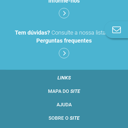
Informe-nos
Co
Tem dúvidas?
Consulte a nossa lista de
n
Perguntas frequentes
LINKS
MAPA DO
SITE
AJUDA
SOBRE O
SITE