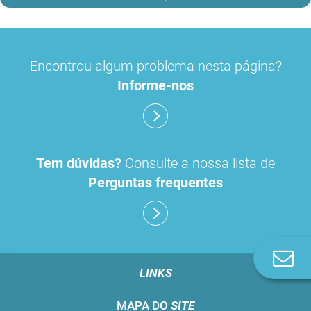
Encontrou algum problema nesta página?
Informe-nos
Tem dúvidas?
Consulte a nossa lista de
Perguntas frequentes
Co
n
LINKS
MAPA DO
SITE