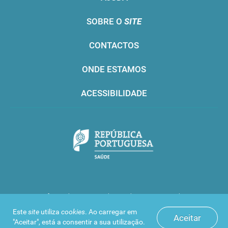
SOBRE O
SITE
CONTACTOS
ONDE ESTAMOS
ACESSIBILIDADE
Infarmed © 2016. Todos os direitos reservados
Este
site
utiliza
cookies
. Ao carregar em
Aceitar
"Aceitar", está a consentir a sua utilização.