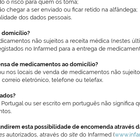
o o risco para quem os toma;
hegar a ser enviado ou ficar retido na alfândega;
lidade dos dados pessoais.
domicílio?
dicamentos não sujeitos a receita médica (nestes 
registados no Infarmed para a entrega de medicament
ensa de medicamentos ao domicílio?
ou nos locais de venda de medicamentos não sujeitos 
orreio eletrónico, telefone ou telefax.
zados?
ortugal ou ser escrito em português não significa que
tos.
ndirem esta possibilidade de encomenda através d
tes
autorizados, através do
site
do Infarmed (
www.infa