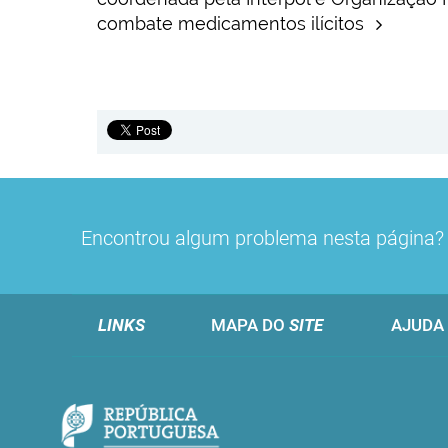
combate medicamentos ilícitos
Encontrou algum problema nesta página
LINKS
MAPA DO
SITE
AJUDA