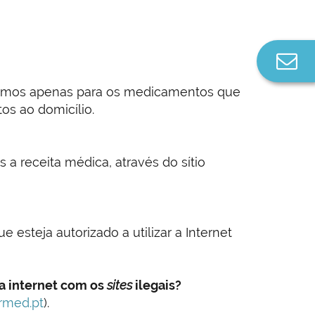
Co
n
últimos apenas para os medicamentos que
os ao domicílio.
a receita médica, através do sítio
 esteja autorizado a utilizar a Internet
a internet com os
sites
ilegais?
rmed.pt
).