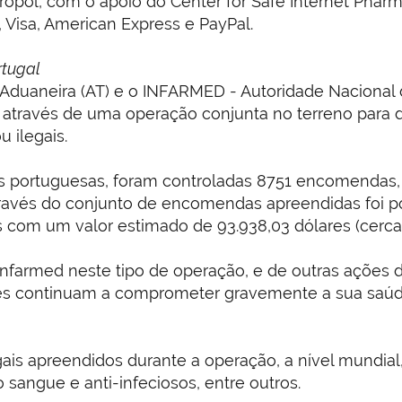
Europol, com o apoio do Center for Safe Internet Phar
, Visa, American Express e PayPal.
tugal
a e Aduaneira (AT) e o INFARMED - Autoridade Naciona
va através de uma operação conjunta no terreno para 
 ilegais.
s portuguesas, foram controladas 8751 encomendas, 
avés do conjunto de encomendas apreendidas foi pos
 com um valor estimado de 93.938,03 dólares (cerca 
Infarmed neste tipo de operação, e de outras ações 
eses continuam a comprometer gravemente a sua saú
egais apreendidos durante a operação, a nível mund
sangue e anti-infeciosos, entre outros.