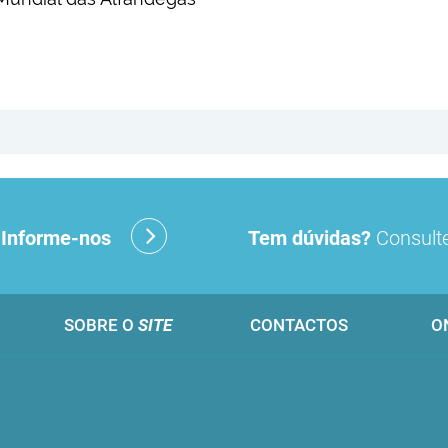
?
Informe-nos
Tem dúvidas?
Consulte
SOBRE O
SITE
CONTACTOS
O