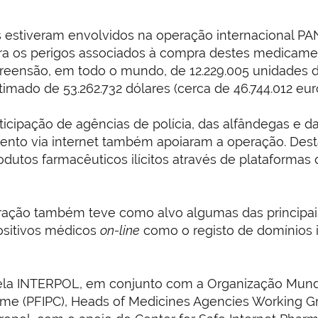
es estiveram envolvidos na operação internacional P
ara os perigos associados à compra destes medicamen
reensão, em todo o mundo, de 12.229.005 unidades d
imado de 53.262.732 dólares (cerca de 46.744.012 euro
cipação de agências de polícia, das alfândegas e da
nto via internet também apoiaram a operação. Desta
dutos farmacêuticos ilícitos através de plataformas 
ração também teve como alvo algumas das principai
positivos médicos
on-line
como o registo de domínios i
ela INTERPOL, em conjunto com a Organização Mundi
rime (PFIPC), Heads of Medicines Agencies Working G