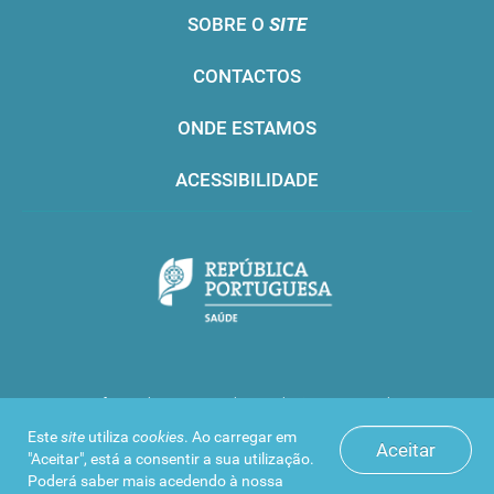
SOBRE O
SITE
CONTACTOS
ONDE ESTAMOS
ACESSIBILIDADE
Infarmed © 2016. Todos os direitos reservados
Este
site
utiliza
cookies
. Ao carregar em
Aceitar
"Aceitar", está a consentir a sua utilização.
Poderá saber mais acedendo à nossa