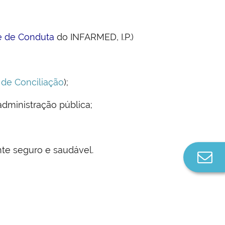
 e de Conduta
do INFARMED, I.P.)
 de Conciliação
);
administração pública;
te seguro e saudável.
Co
n