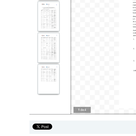
1
de
4