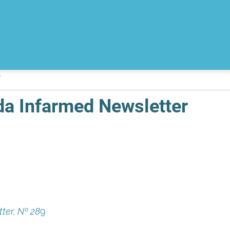
r
da Infarmed Newsletter
ter, Nº 28
9