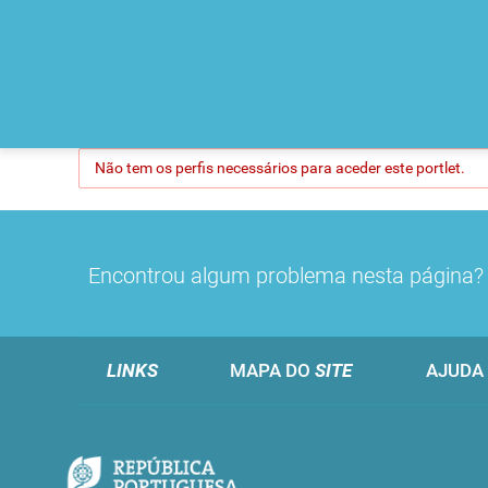
Não tem os perfis necessários para aceder este portlet.
Encontrou algum problema nesta página
LINKS
MAPA DO
SITE
AJUDA