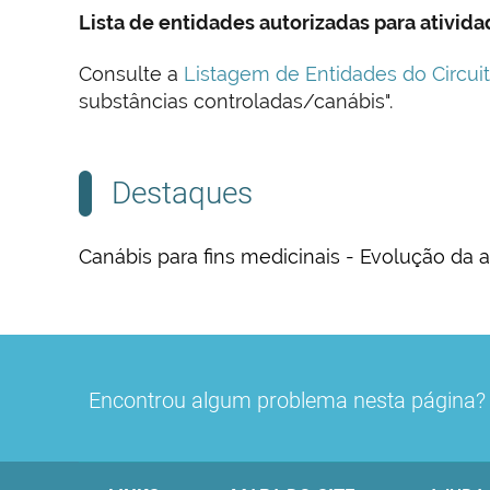
Lista de entidades autorizadas para ativid
Consulte a
Listagem de Entidades do Circuit
substâncias controladas/canábis".
Destaques
Canábis para fins medicinais - Evolução da 
Prescrição
Licenciamento de atividades
Co
m a
medici
Encontrou algum problema nesta página
Atendendo às características destes produtos
O cultivo, fabrico, comércio por grosso, i
que es
para fins medicinais só podem ser feitos de
Às preparações e substâncias que tenham
de apr
verificadas na Infomed);