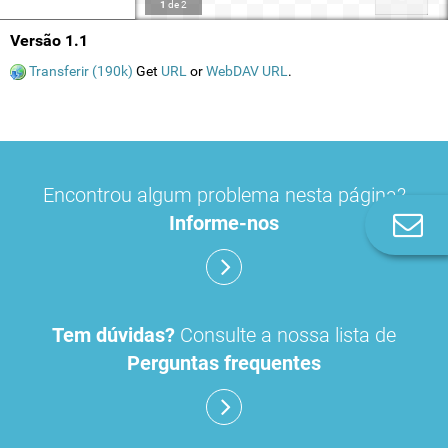
1
de
2
Versão 1.1
Transferir (190k)
Get
URL
or
WebDAV URL
.
Encontrou algum problema nesta página?
Informe-nos
Co
n
Tem dúvidas?
Consulte a nossa lista de
Perguntas frequentes