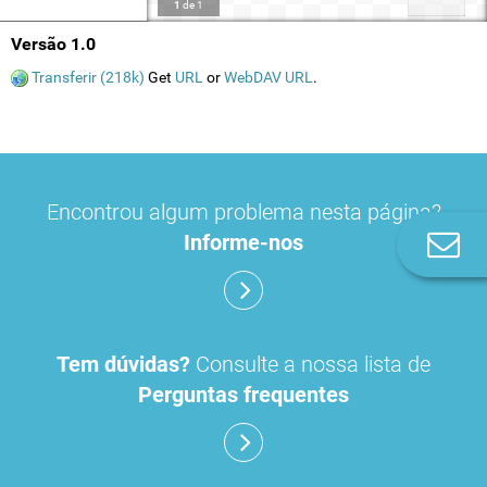
1
de
1
Versão 1.0
Transferir (218k)
Get
URL
or
WebDAV URL
.
Encontrou algum problema nesta página?
Informe-nos
Co
n
Tem dúvidas?
Consulte a nossa lista de
Perguntas frequentes