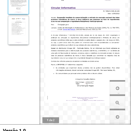
1
de
2
Versão 1.0