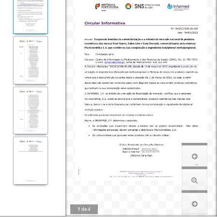
1
de
4