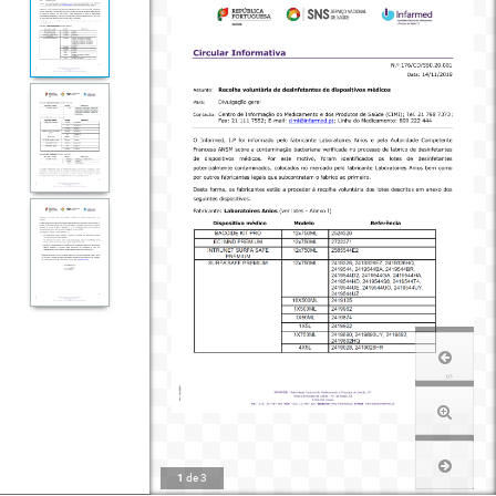
1
de
3