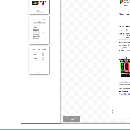
1
de
3