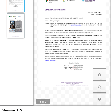
1
de
2
Versão 1.0