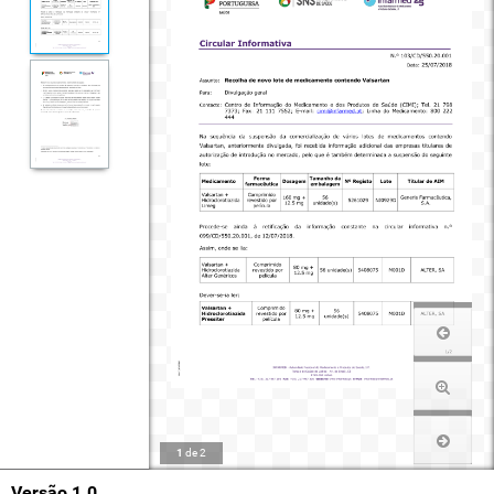
1
de
2
Versão 1.0