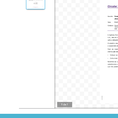
1
de
1