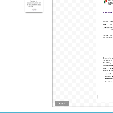
1
de
1