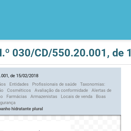
 N.º 030/CD/550.20.001, de
.001, de 15/02/2018
ãos
Entidades
Profissionais de saúde
Taxonomias:
ção
Cosméticos
Avaliação da conformidade
Alertas de
ção
Farmácias
Armazenistas
Locais de venda
Boas
egurança
banho hidratante plural