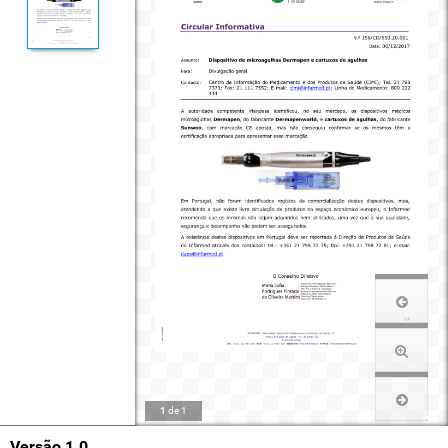
1
de
1
Versão 1.0