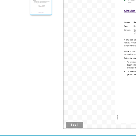
1
de
1