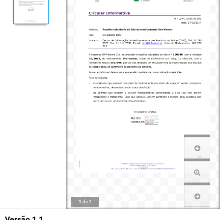
1
de
1
Versão 1.1