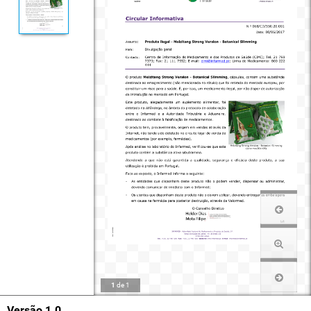
1
de
1
Versão 1.0