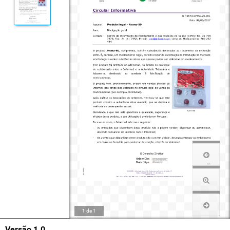
1
de
1
Versão 1.0