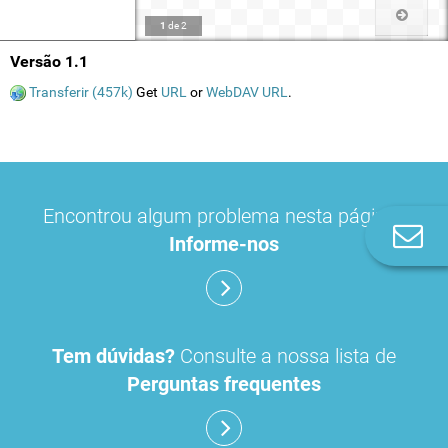
1
de
2
Versão 1.1
Transferir (457k)
Get
URL
or
WebDAV URL
.
Encontrou algum problema nesta página?
Co
Informe-nos
n
Tem dúvidas?
Consulte a nossa lista de
Perguntas frequentes