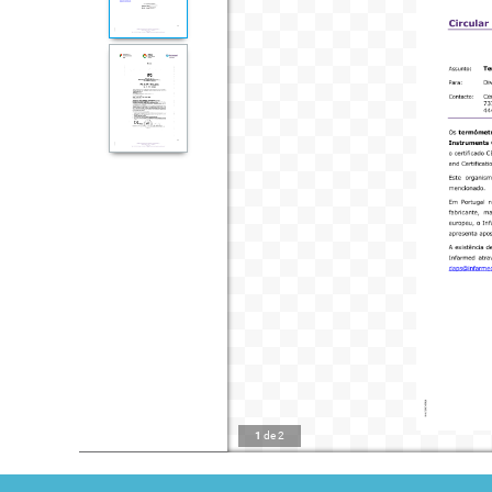
1
de
2