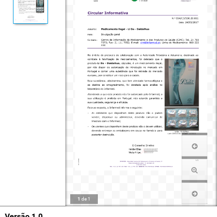
1
de
1
Versão 1.0