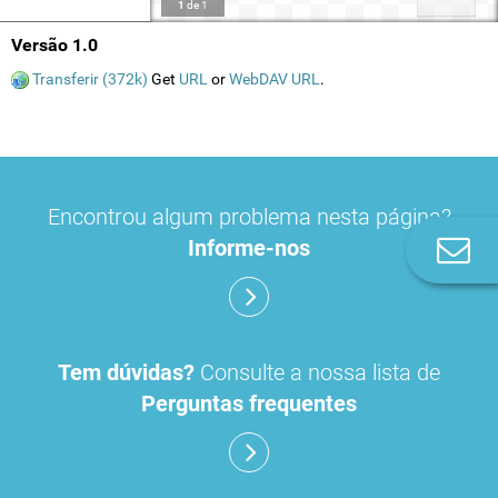
1
de
1
Versão 1.0
Transferir (372k)
Get
URL
or
WebDAV URL
.
Encontrou algum problema nesta página?
Informe-nos
Co
n
Tem dúvidas?
Consulte a nossa lista de
Perguntas frequentes