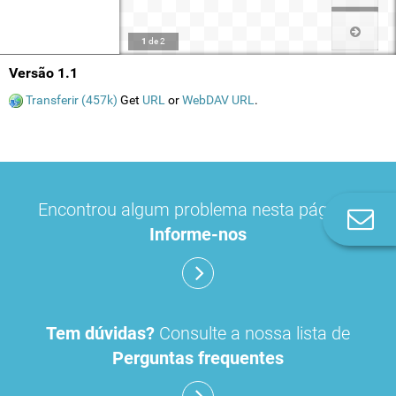
1
de
2
Versão 1.1
Transferir (457k)
Get
URL
or
WebDAV URL
.
Encontrou algum problema nesta página?
Co
Informe-nos
n
Tem dúvidas?
Consulte a nossa lista de
Perguntas frequentes