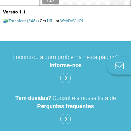
1
de
2
Versão 1.1
Transferir (545k)
Get
URL
or
WebDAV URL
.
Encontrou algum problema nesta página?
Informe-nos
Co
n
Tem dúvidas?
Consulte a nossa lista de
Perguntas frequentes