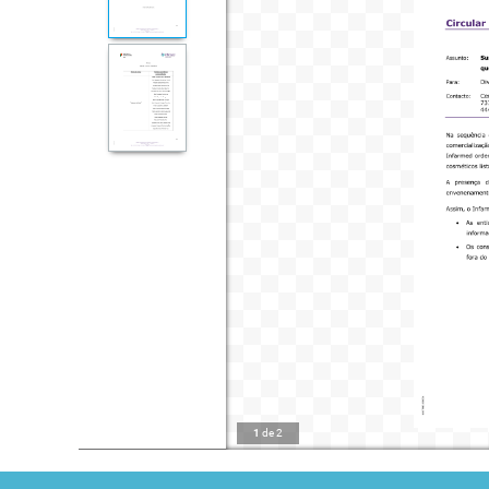
1
de
2