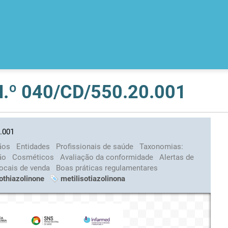
 N.º 040/CD/550.20.001
0.001
ãos
Entidades
Profissionais de saúde
Taxonomias:
ção
Cosméticos
Avaliação da conformidade
Alertas de
ocais de venda
Boas práticas regulamentares
othiazolinone
metilisotiazolinona