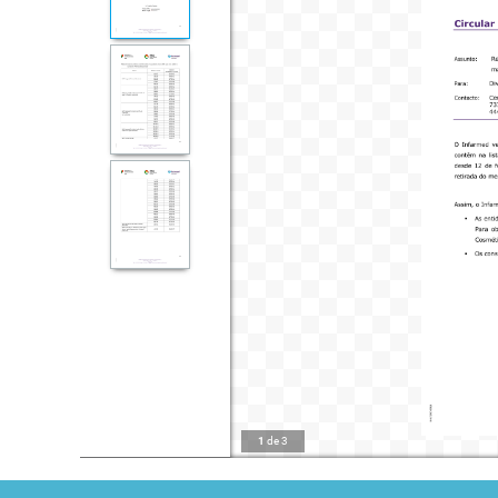
1
de
3